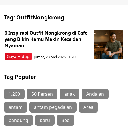
Tag:
OutfitNongkrong
6 Inspirasi Outfit Nongkrong di Cafe
yang Bikin Kamu Makin Kece dan
Nyaman
Gaya Hidup
Jumat, 23 Mei 2025 - 16:00
Tag Populer
1.200
50 Persen
anak
Andalan
antam
antam pegadaian
Area
bandung
baru
Bed