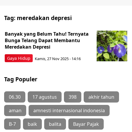
Tag:
meredakan depresi
Banyak yang Belum Tahu! Ternyata
Bunga Telang Dapat Membantu
Meredakan Depresi
Gaya Hidup
Kamis, 27 Nov 2025 - 14:16
Tag Populer
06.30
17 agustus
398
akhir tahun
aman
amnesti internasional indonesia
B-7
baik
balita
Bayar Pajak