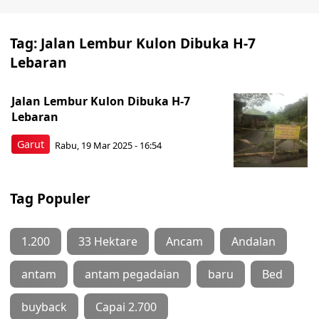
Tag:
Jalan Lembur Kulon Dibuka H-7
Lebaran
Jalan Lembur Kulon Dibuka H-7
Lebaran
Garut
Rabu, 19 Mar 2025 - 16:54
Tag Populer
1.200
33 Hektare
Ancam
Andalan
antam
antam pegadaian
baru
Bed
buyback
Capai 2.700