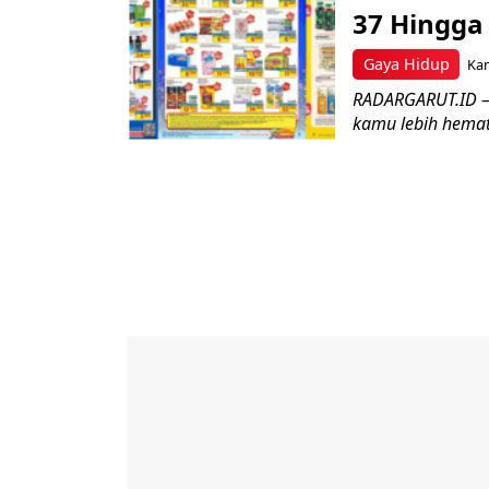
37 Hingga
Gaya Hidup
Kam
RADARGARUT.ID – D
kamu lebih hemat