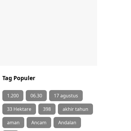
Tag Populer
1.200
06.30
17 agustus
33 Hektare
398
akhir tahun
aman
Ancam
Andalan