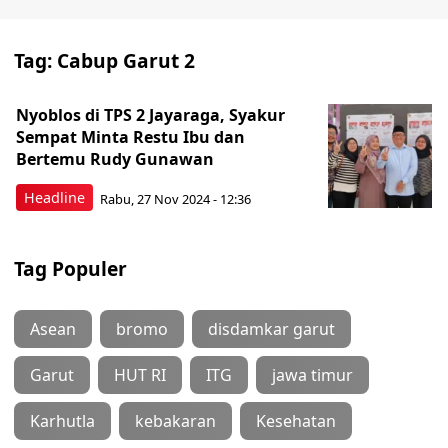
Tag:
Cabup Garut 2
Nyoblos di TPS 2 Jayaraga, Syakur
Sempat Minta Restu Ibu dan
Bertemu Rudy Gunawan
Headline
Rabu, 27 Nov 2024 - 12:36
Tag Populer
Asean
bromo
disdamkar garut
Garut
HUT RI
ITG
jawa timur
Karhutla
kebakaran
Kesehatan